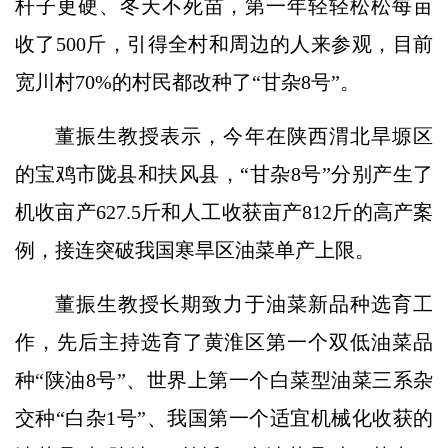
杆子更硬、冬天不死苗，第一年轻轻松松每亩
收了500斤，引得全村和周边的人来参观，目前
宽川村70%的村民都改种了“甘杂8号”。
董振生教授表示，今年在陕西渭北旱塬区
的宝鸡市陇县和扶风县，“甘杂8号”分别产生了
机收亩产627.5斤和人工收获亩产812斤的高产案
例，接连突破我国寒旱区油菜单产上限。
董振生教授长期致力于油菜新品种选育工
作，先后主持选育了黄淮区第一个双低油菜品
种“陕油8号”、世界上第一个白菜型油菜三系杂
交种“白杂1号”、我国第一个适宜机械化收获的