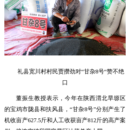
礼县宽川村村民贾攒劲对“甘杂8号“赞不绝
口
董振生教授表示，今年在陕西渭北旱塬区
的宝鸡市陇县和扶风县，“甘杂8号”分别产生了
机收亩产627.5斤和人工收获亩产812斤的高产案