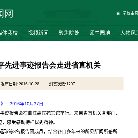
学校主
媒体我校
视频新闻
聚焦院处
师生园地
人物风
平先进事迹报告会走进省直机关
发布日期: 2016-10-28
浏览次数:
1207
 2016年10月27日
事迹报告会在曲江惠宾苑宾馆举行。来自省直机关各部门、
迹，感受感动榜样优秀精神。
珍等8名报告团成员，结合各自多年来的所见所闻所感所