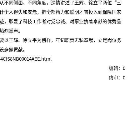
从不同侧面、不同角度，深情讲述了王辉、徐立平两位“三
计个人得失和安危，把全部精力和聪明才智投入到保障国家
迹，彰显了科技工作者对党忠诚、对事业执着奉献的优秀品
热烈掌声。
以王辉、徐立平为榜样，牢记职责无私奉献，立足岗位务
设多做贡献。
/C4CIS8NB00014AEE.html
编辑：0
终审：0