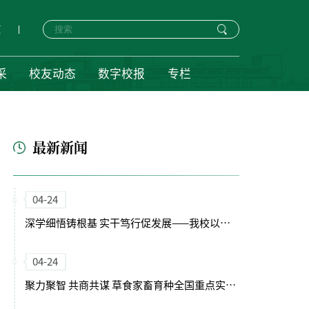
页
采
校友动态
数字校报
专栏
最新新闻
04-24
深学细悟铸根基 实干笃行促发展——我校以正确政绩观引领“十五五”开局新征程
04-24
聚力聚智 共商共谋 草食家畜育种全国重点实验室（筹）学术委员会会议召开