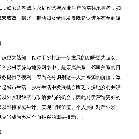
务工，妇女逐渐成为家庭经营与农业生产的实际承担者，妇
成果成效。据此，推动妇女全面发展既是促进乡村全面振
力
【中央电视台】春日辨香记 记者带您闻香识花 春日辨香第三站：植物“化学工厂”如何调香
知识更为熟知，也对于乡村进一步发展的期盼更为迫切。
嵌入乡村亲缘与地缘网络中，是亲属关系、邻里关系的日
事务提供了便利，应当充分识别这一人力资源的价值，激
比起城市生活，乡村生活中发展机会匮乏，多地乡村并没
庭以外实现经济与政治参与的机会，因此对于营造更好的
求以维持家庭生计、实现自我价值。个人层面对产业发
也应当成为乡村全面振兴的重要推动力。
成
吴普特赴山东访企拓岗 深化校地企合作