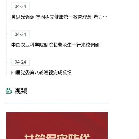
04-24
黄思光强调:牢固树立健康第一教育理念 着力培养德智体美劳全面发展的卓越农林人才
04-24
中国农业科学院副院长曹永生一行来校调研
04-24
四届党委第八轮巡视完成反馈
视频