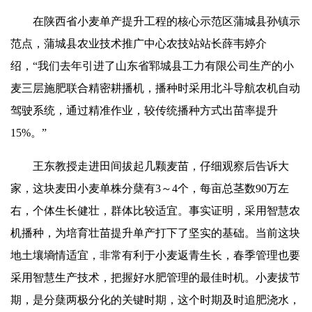
在陕西省小麦单产提升工程的核心示范区蒲城县孙镇示
范点，蒲城县农业技术推广中心农技站站长薛韦婷介
绍，“我们去年引进了
山东省郓城县
工力有限公司生产的小
麦三层施肥联合精密耕播机，播种时采用北斗导航农机自动
驾驶系统，通过精准作业，较传统播种方式出苗率提升
15%。”
王东教授走进田间拔起几颗麦苗，仔细观察后告诉大
家，这块麦田小麦单株分蘖有3～4个，每亩总茎数90万左
右，个体生长健壮，群体比较适宜。事实证明，采用智慧农
机播种，为培育壮苗提升单产打下了坚实的基础。当前这块
地土壤墒情适宜，非常有利于小麦返青生长，春季管理也要
采用智慧生产技术，把握好水肥管理的最佳时机。小麦拔节
期，是分蘖两极分化的关键时期，这个时期及时追肥浇水，