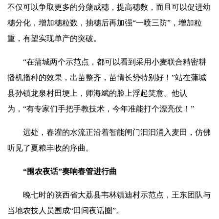
不仅可以争取更多的分蘖成穗，提高穗数，而且可以促进幼
穗分化，增加穗粒数，抽穗后再加强“一喷三防”，增加粒
重，有望实现单产的突破。
“在蒲城两个示范点，都可以看到采用小麦联合精密耕
播机播种的效果，出苗整齐，苗情长势特别好！”站在蒲城
县孙镇龙泉村田埂上，师海斌的脸上浮起笑意。他认
为，“有专家们手把手教技术，今年准能打个漂亮仗！”
远处，春灌的水流正沿着智能闸门汩汩涌入麦田，仿佛
听见了夏粮丰收的序曲。
“围农夜话”奏响春管进行曲
晚七时的
陕西省大荔县
韦林镇迪村示范点，王东团队与
当地农技人员围成“田间夜话圈”。