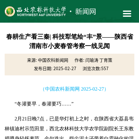
春耕生产看三秦| 科技犁笔绘“丰”景——陕西省
渭南市小麦春管考察一线见闻
来源: 中国农科新闻网
作者: 闫瑜涛 丁育策
发布日期: 2025-02-27
浏览次数:
557
（中国农科新闻网 2025-02-27）
“冬灌要早，春灌要巧……”
2月21日晚7点，已是华灯初上之时，在
陕西省大荔县
韦
林镇迪村示范田里，西北农林科技大学农学院副院长王东教
授蹲身轻抚麦苗、金句迭出，指尖泥土还带着白霜融化的湿