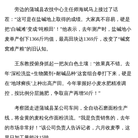
旁边的蒲城县农技中心主任师海斌马上接过了话
茬：“这可是在盐碱地上取得的成绩。大家真不容易，硬是
把‘白碱滩’变成‘吨粮田’！”他表示，去年测产时，盐碱地小
麦单产创下1366斤均值，最高田块达1369斤，改变了“碱窝
窝难产粮”的旧认知。
王东教授俯身抓起一把灰白色土壤：“效果真不错。去
年‘深松洗盐+生物菌剂+耐碱品种’这套组合拳打下来，硬是
在‘地球癣疾’上种出高产田。今年掌握好小麦水肥精准调
控，按比例分层施肥，争取亩产再增50斤！”
考察团走进蒲城县某公司车间，全自动石磨面粉生产
线，将金黄的麦粒化作面粉洪流。“我是负责销售的，去年
的市场非常好！”该公司负责人告诉记者，六月收麦季，这
里日加工量能达15吨。