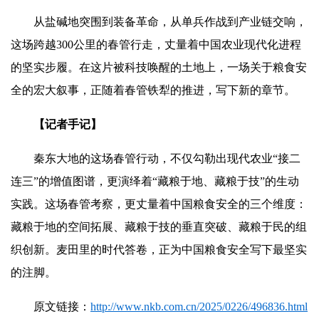
从盐碱地突围到装备革命，从单兵作战到产业链交响，
这场跨越300公里的春管行走，丈量着中国农业现代化进程
的坚实步履。在这片被科技唤醒的土地上，一场关于粮食安
全的宏大叙事，正随着春管铁犁的推进，写下新的章节。
【记者手记】
秦东大地的这场春管行动，不仅勾勒出现代农业“接二
连三”的增值图谱，更演绎着“藏粮于地、藏粮于技”的生动
实践。这场春管考察，更丈量着中国粮食安全的三个维度：
藏粮于地的空间拓展、藏粮于技的垂直突破、藏粮于民的组
织创新。麦田里的时代答卷，正为中国粮食安全写下最坚实
的注脚。
原文链接：
http://www.nkb.com.cn/2025/0226/496836.html