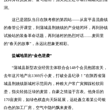
润。
这已是团队当日在陕考察的第四站——从富平县流曲镇
的春管公开课堂，到蒲城县荆姚镇的产业链闭环，再到孙镇
试验站的装备革命话题，再到迪村的热烈对话……麦田里
的“春天的故事”，永远比想象更精彩。
盐碱地里的“金色逆袭”
“蒲城县新型农业经营主体联合会148个会员抱团攻关，
去年这片地产出1369斤小麦，打破全县纪录！”在
陕西省蒲
城县
荆姚镇新城村示范田内，种粮大户常广寅脚踩松软田
垄，指尖轻捻泛绿的麦苗，自豪之情溢于言表。他身后的
170亩麦田，如绿色棋盘向天际延展，远处矗立着某公司银
白色的加工厂房，空气中隐约飘来麦香。