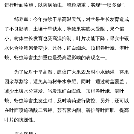
进行叶面喷施，以防病治虫、增粒增重，实现“一喷多促”。
邹养军：今年持续干旱高温天气，对苹果生长发育造成
了不良影响。土壤干旱缺水，导致果实膨大受阻，果个偏
小。树体生长发育也受高温抑制，叶片功能下降，果实中碳
水化合物积累量变少。此外，红白蜘蛛、顶梢卷叶蛾、潜叶
蛾、蚜虫等害虫加重也是受高温影响的表现之一。
为了应对干旱高温，建议广大果农及时小水勤灌，将果
园杂草割除，避免其
与树
争水争肥。同时，通过树
盘覆
盖，
减少土壤水分蒸发。当发现红白蜘蛛、顶梢卷叶蛾、潜叶
蛾、蚜虫等害虫发生时，及时喷药进行防控。另外，还可以
在叶面喷施磷酸二氢钾、芸苔素内酯、
碧护
等叶面肥，提高
叶片的抗逆性。