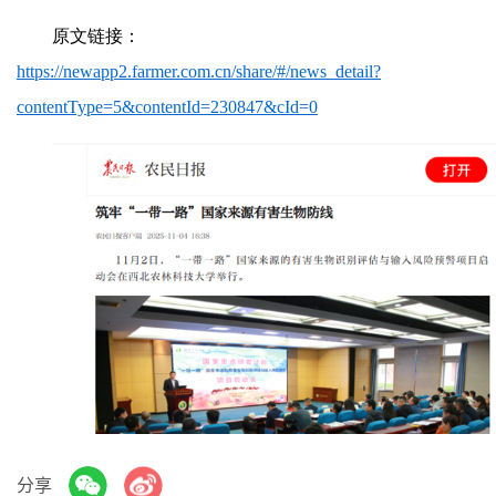
原文链接：
https://newapp2.farmer.com.cn/share/#/news_detail?
contentType=5&contentId=230847&cId=0
分享