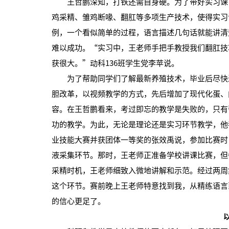
王哲鹏深知，打铁还需自身硬。为了带好实习课，
鸡采精、雏鸡断喙、翻肛等多项生产技术，使得实习
例，一个看似简单的过程，语言描述几句话就能讲清
难以成功。“实习中，王老师手把手教授我们翻肛技
获很大。”动科136班学生党李苹说。
为了帮助同学们了解最新养殖技术，毕业后尽快进
胆改革，以视频教学的方式，先后增加了现代化蛋、
容。在王哲鹏看来，考过即忘的教学是失败的，只有
功的教学。为此，无论是理论还是实习环节教学，他
业技能大赛并获团体一等奖的张效禹说，参加比赛时
液采集环节。那时，王老师正准备学校讲课比赛，但
采精时机，王老师细致入微地讲解和示范。经过两周
这个环节。赛前晚上王老师特意找到我，从精练语言
的信心更足了。