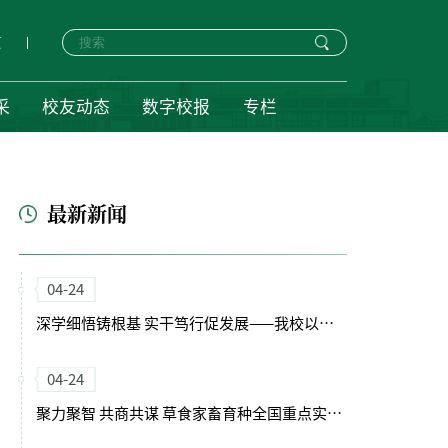
页
采
校友动态
数字校报
专栏
最新新闻
04-24
深学细悟铸根基 实干笃行促发展——我校以正确政绩观引领“十五五”开局新征程
04-24
聚力聚智 共商共谋 草食家畜育种全国重点实验室（筹）学术委员会会议召开