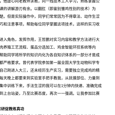
他虚心向老教师求教，向一线技术工人学习，熟练掌握公
课的讲解游刃有余。以翻肛（即鉴别雏鸡性别的技术）为
楚。但是实际操作中，同学们常常因为不得章法、动作生涩
巧和注意事项，帮助每位同学掌握这项技术，这样的实习收
入角色，发挥作用，王哲鹏对实习内容和教学方法进行大
肉养殖工艺流程、蛋品分选加工、鸡舍智能环控系统等内
帮助同学将所学的知识内化为各自知识体系的一部分才是成
都严格要求。曾代表学院参加第一届全国大学生动物科学专
自己刚进入大三，还未经历生产实习，需要独立完成鸡的精
每天晚上都要来到实验室手把手教我，从抚摸部位、力量到
集中训练下来，手法生涩的我可以在1分钟内快速、准确完成
到上台站姿，乃至比赛态度，再次一一强调。让我参加比赛
以研促教练真功