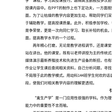
学”课程，学习其授课技巧，跟随高玉鹏教授多次前
授课内容中。在PPT的制作上也下足功夫，一方面
面，为了让枯燥的教学内容更加生动，帮助同学们深
于辅助教学，提高授课质量。此外，积极参加学校、
是争荣誉，更是一次向同仁学习、取长补短的机会。
面，提高教学水平的一个过程。
两年精心打磨，无论是教学进程调节，还是课堂气
站在讲台。他的课堂，既有以老师讲授为主的传统式
媒体演示最新养殖技术和先进生产设备的新招，也有
作业让学生课后查阅相关资料，自己分析问题，寻找
不局限于此的教学模式。用动科144班学生何欢的
段，使我们对相关教学内容的理解更透彻。
“禽生产学”是一门应用性很强的学科。作为理论
能力中的重要性不言而喻。