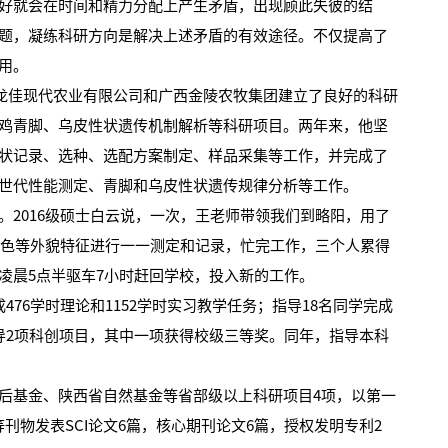
就会在时间和精力分配上产生矛盾，出现顾此失彼的结
题，凝练科研方向是解决上述矛盾的有效途径。不仅提高了
用。
龙佳现代农业有限公司和广西金陵农牧集团建立了良好的科研
鸡青脚、乌皮性状遗传机制解析等科研项目。两年来，他坚
状记录、选种、选配方案制定、样品采集等工作，并完成了
世代性能测定、青脚和乌皮性状遗传规律分析等工作。
016级硕士白云说，一次，王老师带领我们到略阳，用了
胫色等外貌特征进行一一测定和记录，忙完工作，三个人累得
凌晨5点半驱车7小时赶回学校，投入新的工作。
6学时理论和1152学时实习教学任务；指导18名同学完成
导2项科创项目，其中一项获得校级三等奖。同年，指导本科
基金、陕西省自然基金等省部级以上科研项目4项，以第一
ience》等刊物发表SCI论文6篇，核心期刊论文6篇，授权发明专利2