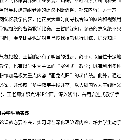
往现代化家禽养殖企业参观、调研，不断将所见所闻补充到
按照督导和课题组老师的建议不断调整、补充内容；另一方
刻记忆教学内容，他花费大量时间寻找合适的图片和视频用
学院组织的各类教学比赛。王哲鹏深知，参赛的意义绝不只
同时，准备比赛也是对自己授课技巧进行训练，扩充知识
氛把控，王哲鹏都有了明显的进步，终于可以自信十足地
教学，也有以学生为主体的“案例式”教学；既有利用多种
粉笔加黑板为重点内容“画龙点睛”的老传统。此外，通过
答案。并形成了多种教学手段并举，以大纲内容为主线但又
话说，王老师知识点讲述全面，深入浅出，善用启迪式教学手
引导学生勤实践
课的必要补充，实习课在深化理论课内容、培养学生动手