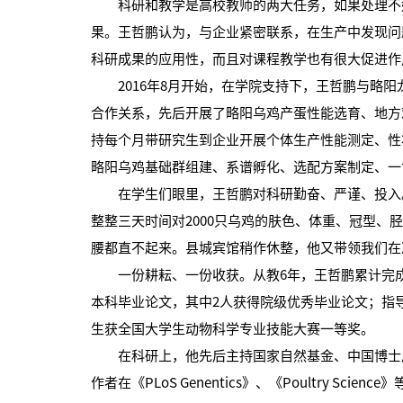
科研和教学是高校教师的两大任务，如果处理不好
果。王哲鹏认为，与企业紧密联系，在生产中发现问
科研成果的应用性，而且对课程教学也有很大促进作
2016年8月开始，在学院支持下，王哲鹏与略阳
合作关系，先后开展了略阳乌鸡产蛋性能选育、地方
持每个月带研究生到企业开展个体生产性能测定、性
略阳乌鸡基础群组建、系谱孵化、选配方案制定、一
在学生们眼里，王哲鹏对科研勤奋、严谨、投入。2
整整三天时间对2000只乌鸡的肤色、体重、冠型、
腰都直不起来。县城宾馆稍作休整，他又带领我们在
一份耕耘、一份收获。从教6年，王哲鹏累计完成47
本科毕业论文，其中2人获得院级优秀毕业论文；指
生获全国大学生动物科学专业技能大赛一等奖。
在科研上，他先后主持国家自然基金、中国博士后
作者在《PLoS Genentics》、《Poultry Sc