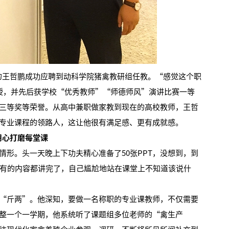
岁的王哲鹏成功应聘到动科学院猪禽教研组任教。“感觉这个职
【中央电视台】春日辨香记 记者带您闻香识花 春日辨香第三站：植物“化学工厂”如何调香
授，并先后获学校“优秀教师”“师德师风”演讲比赛一等
三等奖等荣誉。从高中兼职做家教到现在的高校教师，王哲
专业课程的领路人，这让他很有满足感、更有成就感。
用心打磨每堂课
。头一天晚上下功夫精心准备了50张PPT，没想到，到
所有的内容都讲完了，自己尴尬地站在课堂上不知道该说什
斤两”。他深知，要做一名称职的专业课教师，不仅需要
整一个一学期，他系统听了课题组多位老师的“禽生产
吴普特赴山东访企拓岗 深化校地企合作