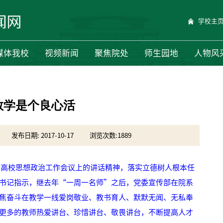
学校主
媒体我校
视频新闻
聚焦院处
师生园地
人物风
教学是个良心活
发布日期: 2017-10-17
浏览次数:
1889
高校思想政治工作会议上的讲话精神，落实立德树人根本任
书记指示，继去年“一周一名师”之后，党委宣传部在院系
焦奋斗在教学一线爱岗敬业、教书育人、默默无闻、无私奉
更多的教师热爱讲台、珍惜讲台、敬畏讲台，不断提高人才