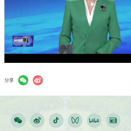
Play
Video
分享