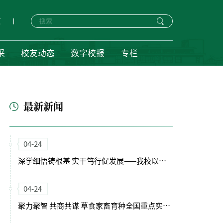
页
采
校友动态
数字校报
专栏
最新新闻
04-24
深学细悟铸根基 实干笃行促发展——我校以正确政绩观引领“十五五”开局新征程
04-24
聚力聚智 共商共谋 草食家畜育种全国重点实验室（筹）学术委员会会议召开