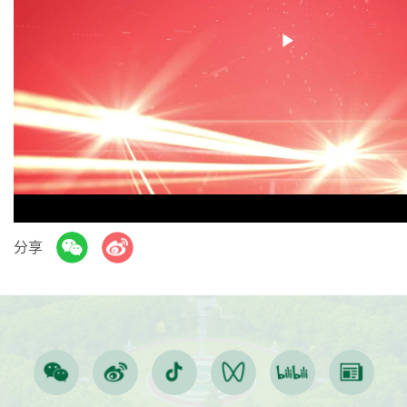
Play
Video
分享