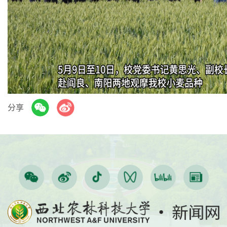
Play
Video
分享