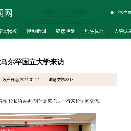
学校主
媒体我校
视频新闻
聚焦院处
师生园地
人物风
撒马尔罕国立大学来访
发布日期: 2024-01-24
浏览次数:
3318
大学副校长哈吉姆·胡什瓦克托夫一行来校访问交流。