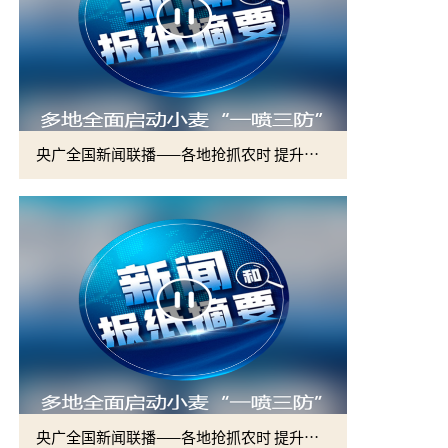
央广全国新闻联播——各地抢抓农时 提升春管效率 夯实夏粮增收基础 (2)
央广全国新闻联播——各地抢抓农时 提升春管效率 夯实夏粮增收基础 (1)
2026届硕