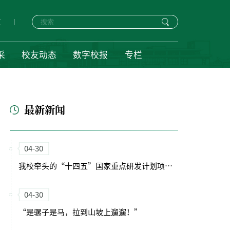
页
采
校友动态
数字校报
专栏
最新新闻
04-30
我校牵头的“十四五”国家重点研发计划项目启动会暨实施方案论证会顺利召开
04-30
“是骡子是马，拉到山坡上遛遛！”