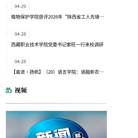
04-29
植物保护学院获评2026年“陕西省工人先锋号”
04-28
西藏职业技术学院党委书记索旺一行来校调研
04-28
【奋进・扬帆】（20）语言学院：语融新农启征程 文润育人谱新篇
视频