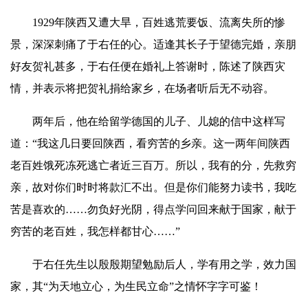
1929年陕西又遭大旱，百姓逃荒要饭、流离失所的惨
景，深深刺痛了于右任的心。适逢其长子于望德完婚，亲朋
好友贺礼甚多，于右任便在婚礼上答谢时，陈述了陕西灾
情，并表示将把贺礼捐给家乡，在场者听后无不动容。
两年后，他在给留学德国的儿子、儿媳的信中这样写
道：“我这几日要回陕西，看穷苦的乡亲。这一两年间陕西
老百姓饿死冻死逃亡者近三百万。所以，我有的分，先救穷
亲，故对你们时时将款汇不出。但是你们能努力读书，我吃
苦是喜欢的……勿负好光阴，得点学问回来
献于
国家，
献于
穷苦的老百姓，我怎样都甘心……”
于右任先生以殷殷期望勉励后人，学有用之学，效力国
家，其“为天地立心，为生民立命”之情怀字字可鉴！