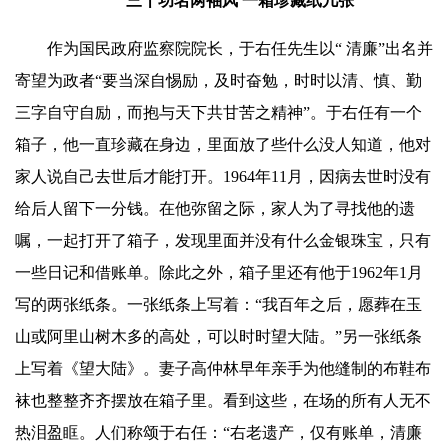
三十功名两袖风 一箱珍藏纸几张
作为国民政府监察院院长，于右任先生以“ 清廉”出名并
寄望为政者“要当深自惕励，及时奋勉，时时以清、慎、勤
三字自守自励，而抱与天下共甘苦之精神”。于右任有一个
箱子，他一直珍藏在身边，里面放了些什么没人知道，他对
家人说自己去世后才能打开。1964年11月，因病去世时没有
给后人留下一分钱。在他弥留之际，家人为了寻找他的遗
嘱，一起打开了箱子，发现里面并没有什么金银珠宝，只有
一些日记和借账单。除此之外，箱子里还有他于1962年1月
写的两张纸条。一张纸条上写着：“我百年之后，愿葬在玉
山或阿里山树木多的高处，可以时时望大陆。”另一张纸条
上写着《望大陆》。妻子高仲林早年亲手为他缝制的布鞋布
袜也整整齐齐摆放在箱子里。看到这些，在场的所有人无不
热泪盈眶。人们称颂于右任：“右老遗产，仅有账单，清廉