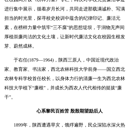
进行集中展示，循着岁月长河，共同走进那载满诚朴、写满
担当的时光里，探寻校史校训中蕴含的纪律印记、廉洁元
素，在榜样力量中筑牢“三
不腐
”的思想堤坝，于润物无声间
厚植崇廉尚洁的文化土壤，让新时代廉洁文化在校园生根发
芽、蔚然成林。
于右任(1879—1964)，陕西三原人，中国近现代政治
家、教育家、书法家，西北农林科技大学前身——国立西北
农林专科学校首任校长，以身体力行的清廉一生为西北农林
科技大学植下“廉根”，并成长为西农人代代相传的挺拔“廉
干”。
心系黎民百姓苦 殷殷期望励后人
1899年，陕西遭遇旱灾，饿殍遍野，民众深陷水深火热