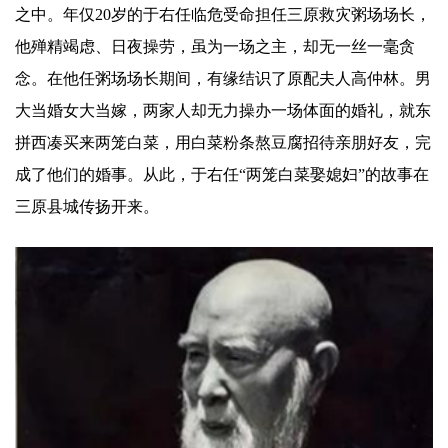
之中。年仅20岁的于右任
临危受命
担任三原救灾粥场场长，
他殚精竭虑、日夜操劳，虽为一场之主，却无一丝一毫贪
念。在他任粥场场长期间，有缘结识了原配夫人高仲林。男
大当婚女大当嫁，两家人却无力操办一场体面的婚礼，就东
拼西凑买来两笼白菜，用白菜粉条熬豆腐招待亲朋好友，完
成了他们的婚事。从此，于右任“两笼白菜娶媳妇”的故事在
三原县城传扬开来。