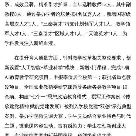
系，成效显著。精准引才扩量，全年选聘教师12人，其中副
教授8人，通过举办学者论坛延揽4名优秀人才，新增国家级
高层次人才1人、“三秦英才”特支计划领军人才1人、教学领
军人才1人，“三秦引才”区域人才1人，“天池英才”1人，为
学科发展注入新鲜血液。
在提升育人质量方面，针对教学改革相关整改要求，创
新设置“人工智能+草业科学”模块，新增3门课程，完成7 项
AI教育教学研究项目，申报率位居全校第一；获批省重点教
改项目、全国农业教指委研究课题等各级各类教学项目 10
余项。构建“七个一”思想政治教育模式，撰写工作案例《传
承建党精神 赋能党建发展》被列入学校党建“双创”示范典型
案例。举办学院微党课大赛，学生党员结合专业特色与时代
主题，微党课内容生动、富有感染力；学生在创新创业大
赛、专业技能竞赛中斩获国家级、省部级多项大奖。