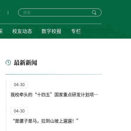
页
采
校友动态
数字校报
专栏
最新新闻
04-30
我校牵头的“十四五”国家重点研发计划项目启动会暨实施方案论证会顺利召开
04-30
“是骡子是马，拉到山坡上遛遛！”