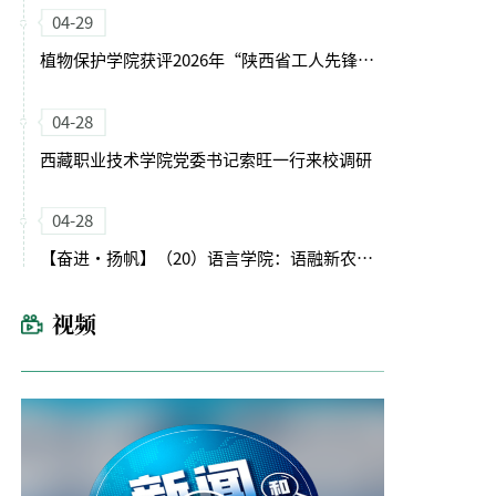
04-29
植物保护学院获评2026年“陕西省工人先锋号”
04-28
西藏职业技术学院党委书记索旺一行来校调研
04-28
【奋进・扬帆】（20）语言学院：语融新农启征程 文润育人谱新篇
视频