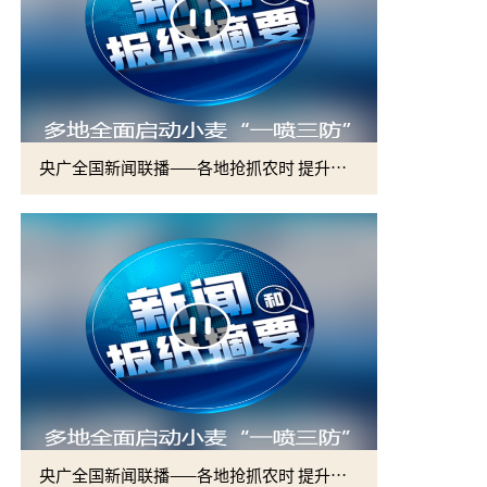
央广全国新闻联播——各地抢抓农时 提升春管效率 夯实夏粮增收基础 (2)
央广全国新闻联播——各地抢抓农时 提升春管效率 夯实夏粮增收基础 (1)
2026届硕