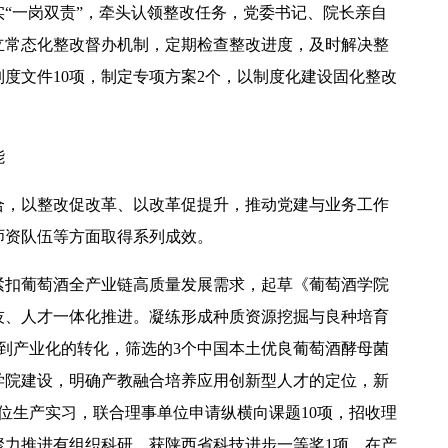
“一岗双责”，牵头认领整改任务，党委书记、院长亲自
立常态化整改督办机制，定期检查整改进度，及时解决整
度文件10项，制定专项方案2个，以制度化建设固化整改
2026年全国保密宣传教育月公益宣传片—方寸之间
能
合，以整改促改革、以改革促提升，推动党建与业务工作
师资队伍等方面取得系列成效。
紧扣葡萄酒全产业链高质量发展需求，起草《葡萄酒学院
技、人才一体化推进。凝练形成种质资源挖掘与良种培育
到产业化的转化，筛选的3个中国本土优良葡萄酒酵母菌
学院建设，明确产教融合培养应用创新型人才的定位，新
单位生产实习，联合理事单位申请纵横向课题10项，招收理
2026年田径运动会暨第八届教学文化节开幕
聚力推进有组织科研，获陕西省科技进步一等奖1项，在产