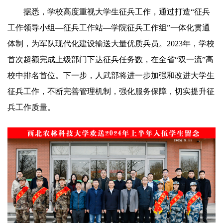
据悉，学校高度重视大学生征
兵
工作，通过打造“征
兵
工作领导小组—征
兵
工作站—学院征
兵
工作组”一体化贯通
体制，为军队现代化建设输送大量优质
兵
员。2023年，学校
首次超额完成上级部门下达征
兵
任务数，在全省“双一流”高
校中排名首位。下一步，人武部将进一步加强和改进大学生
征
兵
工作，不断完善管理机制，强化服务保障，切实提升征
兵
工作质量。