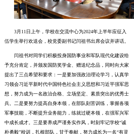
3月11日上午，学校在交流中心为2024年上半年应征入
伍学生举行欢送会，校党委副书记闫祖书出席会议并讲话。
闫祖书对同学们积极投身国防事业和军队现代化建设给
予充分肯定，并颁发国防奖学金、赠送纪念品，同时向大家
提出了三点希望和要求：一是要加强政治理论学习，认真学
习领会习近平新时代中国特色社会主义思想和习近平
强军思
想
，努力成为一名政治合格、立场坚定、素质突出的优秀士
兵
。二是要努力提高自身本领，在部队刻苦训练，掌握各项
军事技能，不断提升业务能力，练就过硬本领，在强军兴军
中成长成才。三是要养成严谨务实作风，时刻牢记学校“诚
朴勇毅”校训，扎根部队，甘于奉献，努力成长为一名“有灵