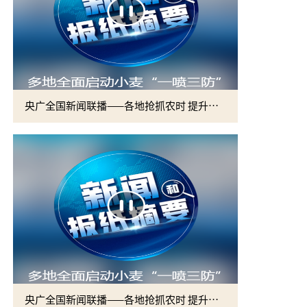
央广全国新闻联播——各地抢抓农时 提升春管效率 夯实夏粮增收基础 (2)
央广全国新闻联播——各地抢抓农时 提升春管效率 夯实夏粮增收基础 (1)
2026届硕