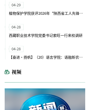
04-29
植物保护学院获评2026年“陕西省工人先锋号”
04-28
西藏职业技术学院党委书记索旺一行来校调研
04-28
【奋进・扬帆】（20）语言学院：语融新农启征程 文润育人谱新篇
视频