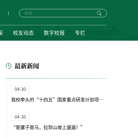
页
采
校友动态
数字校报
专栏
最新新闻
04-30
我校牵头的“十四五”国家重点研发计划项目启动会暨实施方案论证会顺利召开
04-30
“是骡子是马，拉到山坡上遛遛！”