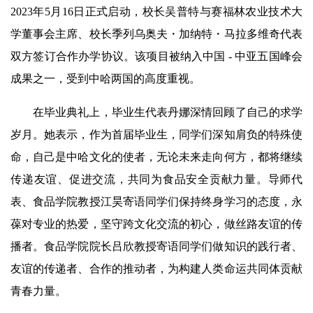
2023年5月16日正式启动，校长吴普特与赛福林农业技术大
学董事会主席、校长季列乌奥夫・加纳特・马拉多维奇代表
双方签订合作办学协议。该项目被纳入中国 - 中亚五国峰会
成果之一，受到中哈两国的高度重视。
在毕业典礼上，毕业生代表丹娜深情回顾了自己的求学
岁月。她表示，作为首届毕业生，同学们深知肩负的特殊使
命，自己是中哈文化的使者，无论未来走向何方，都将继续
传递友谊、促进交流，共同为食品安全贡献力量。导师代
表、食品学院教授江昊寄语同学们保持终身学习的态度，永
葆对专业的热爱，坚守跨文化交流的初心，做丝路友谊的传
播者。食品学院院长吕欣教授寄语同学们做知识的践行者、
友谊的传递者、合作的推动者，为构建人类命运共同体贡献
青春力量。