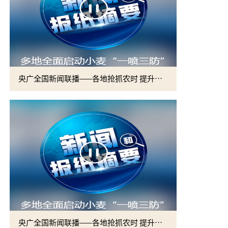
央广全国新闻联播——各地抢抓农时 提升春管效率 夯实夏粮增收基础 (2)
央广全国新闻联播——各地抢抓农时 提升春管效率 夯实夏粮增收基础 (1)
2026届硕