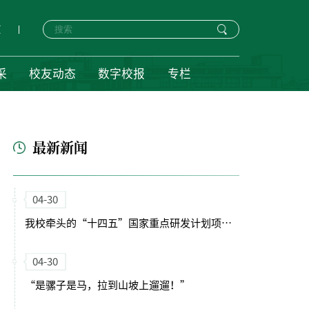
页
采
校友动态
数字校报
专栏
最新新闻
04-30
我校牵头的“十四五”国家重点研发计划项目启动会暨实施方案论证会顺利召开
04-30
“是骡子是马，拉到山坡上遛遛！”