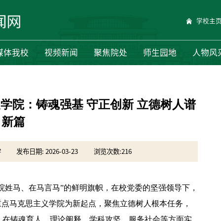
学校主
媒体我校
视频新闻
聚焦院处
师生园地
人物风
义学院：铸魂强基 守正创新 立德树人谱
新篇
宇
发布日期: 2026-03-23
浏览次数:
216
马院姓马、在马言马”的鲜明旗帜，在校党委的坚强领导下，
重点马克思主义学院为新起点，聚焦立德树人根本任务，
，在铸魂育人、理论阐释、学科攻坚、服务社会等方面实