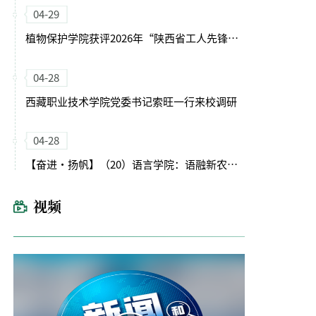
04-29
植物保护学院获评2026年“陕西省工人先锋号”
04-28
西藏职业技术学院党委书记索旺一行来校调研
04-28
【奋进・扬帆】（20）语言学院：语融新农启征程 文润育人谱新篇
视频