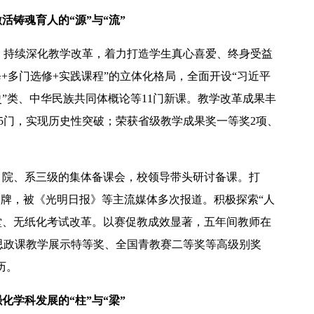
活铸魂育人的“源”与“流”
，持续深化教学改革，着力打造学生真心喜爱、终身受益
修+多门选修+实践课程”的立体化格局，全面开设“习近平
史”类、中华民族共同体概论等11门新课。教学改革成果丰
2026年全国保密宣传教育月公益宣传片—方寸之间
5门，实现历史性突破；荣获省级教学成果奖一等奖2项、
、院、系三级的集体备课会，校领导带头研讨备课。打
品牌，被《光明日报》等主流媒体多次报道。积极探索“人
课堂、无纸化考试改革。以赛促教成效显著，五年间教师在
思政课教学展示特等奖、全国青教赛二等奖等高级别奖
历。
化学科发展的“柱”与“梁”
2026年田径运动会暨第八届教学文化节开幕