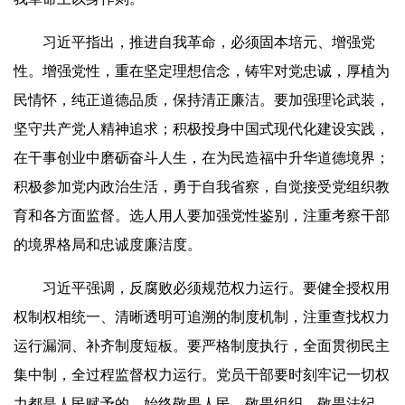
习近平指出，推进自我革命，必须固本培元、增强党
性。增强党性，重在坚定理想信念，铸牢对党忠诚，厚植为
民情怀，纯正道德品质，保持清正廉洁。要加强理论武装，
坚守共产党人精神追求；积极投身中国式现代化建设实践，
在干事创业中磨砺奋斗人生，在为民造福中升华道德境界；
积极参加党内政治生活，勇于自我省察，自觉接受党组织教
育和各方面监督。选人用人要加强党性鉴别，注重考察干部
的境界格局和忠诚度廉洁度。
习近平强调，反腐败必须规范权力运行。要健全授权用
权制权相统一、清晰透明可追溯的制度机制，注重查找权力
运行漏洞、补齐制度短板。要严格制度执行，全面贯彻民主
集中制，全过程监督权力运行。党员干部要时刻牢记一切权
力都是人民赋予的，始终敬畏人民、敬畏组织、敬畏法纪。