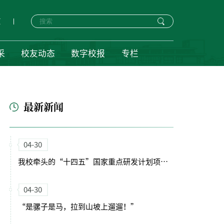
页
采
校友动态
数字校报
专栏
最新新闻
04-30
我校牵头的“十四五”国家重点研发计划项目启动会暨实施方案论证会顺利召开
04-30
“是骡子是马，拉到山坡上遛遛！”