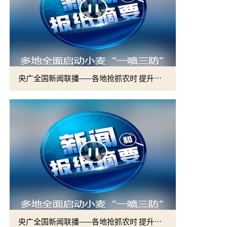
央广全国新闻联播——各地抢抓农时 提升春管效率 夯实夏粮增收基础 (2)
央广全国新闻联播——各地抢抓农时 提升春管效率 夯实夏粮增收基础 (1)
2026届硕