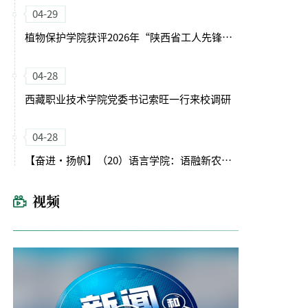
04-29
植物保护学院获评2026年“陕西省工人先锋号”
04-28
西藏职业技术学院党委书记索旺一行来校调研
04-28
【奋进・扬帆】（20）语言学院：语融新农启征程 文润育人谱新篇
视频