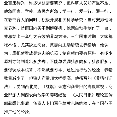
业百废待兴，许多课题需要研究，但科研人员却严重不足。
他急国家、学校、农民之所急，学一行、爱一行、通一行，
在教书育人的同时，积极开展相关科学研究：当时安排他研
究养鸡，然而国内买不到孵卵机，他亲自动手制作了一台，
并总结出一套行之有效的养鸡方法。三年困难时期，大家都
吃不饱，尤其缺乏肉食。黄志尚主动请缨去养猪场，他认
为，应把猪看成是造肉的机器，制造猪肉要有原料，有多少
原料才能制造出多少肉，不能单强调猪多肉多，猪多肥多，
要强调成本核算，不然就要亏本。通过推行他的经验，养猪
数量减少了，但猪肉产量却大幅提高。他撰写的《养猪辩证
法》，受到西北局、《红旗》杂志和商业部的高度重视，商
业部派人到西农向他学习养猪经验。《人民日报》理论宣传
部获悉此事后，负责人专门写信给黄志尚约稿，在全国范围
推广他的经验。