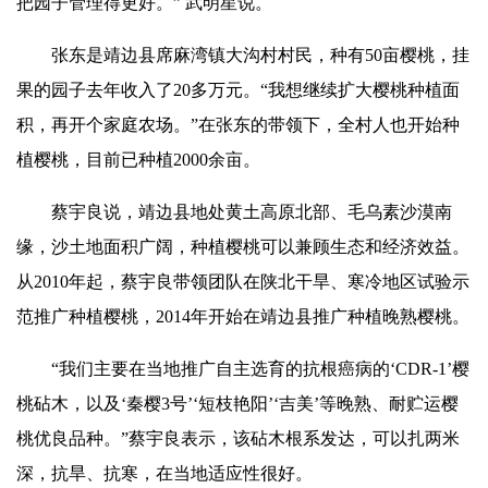
把园子管理得更好。” 武明星说。
张东是靖边县席麻湾镇大沟村村民，种有50亩樱桃，挂
果的园子去年收入了20多万元。“我想继续扩大樱桃种植面
积，再开个家庭农场。”在张东的带领下，全村人也开始种
植樱桃，目前已种植2000余亩。
蔡宇良说，靖边县地处黄土高原北部、毛乌素沙漠南
缘，沙土地面积广阔，种植樱桃可以兼顾生态和经济效益。
从2010年起，蔡宇良带领团队在陕北干旱、寒冷地区试验示
范推广种植樱桃，2014年开始在靖边县推广种植晚熟樱桃。
“我们主要在当地推广自主选育的抗根癌病的‘CDR-1’樱
桃砧木，以及‘秦樱3号’‘短枝艳阳’‘吉美’等晚熟、耐贮运樱
桃优良品种。”蔡宇良表示，该砧木根系发达，可以扎两米
深，抗旱、抗寒，在当地适应性很好。