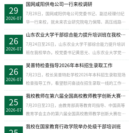
国网咸阳供电公司一行来校调研
29
7月28日，国网咸阳供电公司党委书记、副总经理付纪
2026-07
华一行来校，就未来农业研究院电力保障、高压线路迁
改、变电站建设等...
山东农业大学干部综合能力提升培训班在我校举办
26
7月24日至26日，山东农业大学干部综合能力提升培训
2026-07
班在我校举办。校党委书记黄思光、山东农业大学党委
书记张然、校长冷...
吴普特检查指导2026年本科招生录取工作
26
7月23日，校长吴普特赴学校2026年本科招生录取现场
2026-07
检查指导工作，看望慰问奋战在招生录取一线的工作人
员。副校长马...
我校教师在第六届全国高校教师教学创新大赛中荣获二等奖
25
7月20日至23日，由教育部高等教育司指导、中国高等
2026-07
教育学会主办的第六届全国高校教师教学创新大赛在南
京举行。我校植...
我校在国家教育行政学院举办处级干部培训班
25