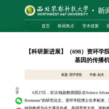
首页
新闻焦点
学术成果
【科研新进展】（698）资环学
基因的传播
来源: 资环学院
作者: 赵杰
分
享
6月27日，谷洁/钱勋教授团队在Science Advances上发表
Resistome”的研究论文。资环学院博士生李彬涛、
钱勋教授为论文通讯作者，美国
普渡
大学、密歇