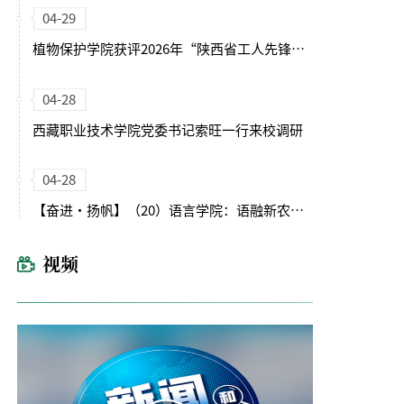
04-29
植物保护学院获评2026年“陕西省工人先锋号”
04-28
西藏职业技术学院党委书记索旺一行来校调研
04-28
【奋进・扬帆】（20）语言学院：语融新农启征程 文润育人谱新篇
视频