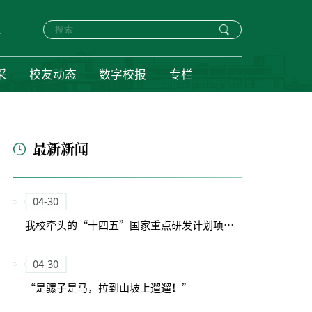
页
采
校友动态
数字校报
专栏
最新新闻
04-30
我校牵头的“十四五”国家重点研发计划项目启动会暨实施方案论证会顺利召开
04-30
“是骡子是马，拉到山坡上遛遛！”