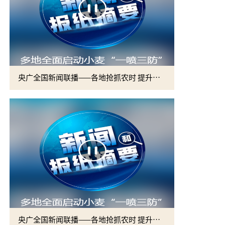
央广全国新闻联播——各地抢抓农时 提升春管效率 夯实夏粮增收基础 (2)
央广全国新闻联播——各地抢抓农时 提升春管效率 夯实夏粮增收基础 (1)
2026届硕