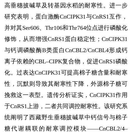
高垂穗披碱草及转基因水稻的耐寒性。进一步
研究表明，蛋白激酶CnCIPK31与CnRS1互作，
并对其Ser606、Thr106和Thr764位点进行磷酸化
修饰，从而增强CnRS1蛋白稳定性；CnCIPK31
与钙调磷酸酶B类蛋白CnCBL2/CnCBL4形成钙
离子依赖的CBL–CIPK复合物，促进CnRS1磷酸
化。过表达CnCIPK31可提高棉子糖含量和耐寒
性，沉默则导致其耐寒性下降，外源棉子糖可
挽救这一表型。遗传分析证实，CnCIPK31作用
于CnRS1上游，二者共同调控耐寒性。该研究系
统阐明了西藏野生垂穗披碱草中钙信号与棉子
糖代谢耦联的耐寒调控模块——CnCBL2/4–