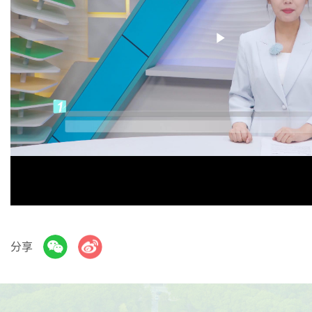
Play
Video
分享