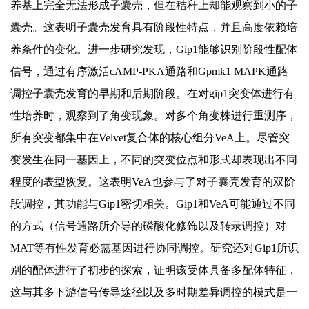
养基上完全无法形成子囊壳，但在秸秆上却能观察到小的子
囊壳。这表明子囊壳发育具有阶段性特点，并且高度依赖培
养条件的变化。进一步研究发现，Gip1能够识别阶段性配体
信号，通过有序激活cAMP-PKA通路和Gpmk1 MAPK通路
调控子囊壳发育的早期和后期阶段。在对gip1突变体进行有
性培养时，观察到了角变现象。对多个角变株进行重测序，
所有突变都集中在Velvet复合体的核心组分VeA上。尽管突
变发生在同一基因上，不同的突变位点和形式却表现出不同
程度的表型恢复。这表明VeA也参与了对子囊壳发育的双阶
段调控，其功能与Gip1密切相关。Gip1和VeA可能通过不同
的方式（信号通路所介导的磷酸化修饰以及转录调控）对
MAT等有性发育必需基因进行协同调控。研究还对Gip1所识
别的配体进行了初步的探索，证明该受体具备多配体特征，
这与其多下游信号传导途径以及多时期差异调控的模式是一