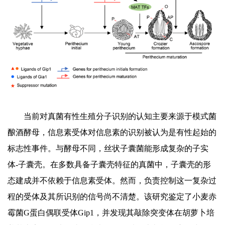
当前对真菌有性生殖分子识别的认知主要来源于模式菌
酿酒酵母，信息素受体对信息素的识别被认为是有性起始的
标志性事件。与酵母不同，丝状子囊菌能形成复杂的子实
体-子囊壳。在多数具备子囊壳特征的真菌中，子囊壳的形
态建成并不依赖于信息素受体。然而，负责控制这一复杂过
程的受体及其所识别的信号尚不清楚。该研究鉴定了小麦赤
霉菌G蛋白偶联受体Gip1，并发现其敲除突变体在胡萝卜培