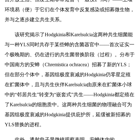
环境易（便）于它们在个体发育中反复感染或招募微生物，
并与之逐步建立共生关系。
该研究揭示了Hodgkinia和Karelsulcia这两种共生细菌能
与一种YLS同时共存于某些蝉的含菌器官中——首次证实一
个极晚期的、仍在进行的共生菌替换阶段（过程）。分布于
中国南方的安蝉（Chremistica ochracea）招募了新的YLS；
但在部分个体中，基因组极度衰减的Hodgkinia仍零星定殖
在贮菌体中，且与共生伙伴Karelsulcia由原来在贮菌体小球
中的“邻居共生”转变为“嵌套式”共生——Hodgkinia都定殖在
了Karelsulcia的细胞质中。这两种共生细菌的物理融合可为
基因组极度衰减的Hodgkinia提供庇护所，延缓被新招募的
YLS替换的进程。
此外，透射电子显微镜观察表明，安蝉体内的