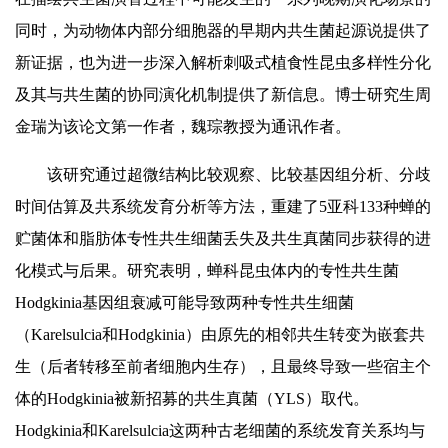
同时，为动物体内部分细胞器的早期内共生菌起源说提供了
新证据，也为进一步深入解析刺吸式植食性昆虫多样性分化
及其与共生菌的协同演化机制提供了新信息。博士研究生周
金瑞为该论文第一作者，魏琮教授为通讯作者。
该研究通过超微结构比较观察、比较基因组分析、分歧
时间估算及共系统发育分析等方法，重建了5亚科133种蝉的
贮菌体和脂肪体专性共生细菌丢失及共生真菌同步获得的进
化模式与后果。研究表明，蝉科昆虫体内的专性共生菌
Hodgkinia基因组衰减可能导致两种专性共生细菌
（Karelsulcia和Hodgkinia）由原先的相邻共生转变为嵌套共
生（后者转移至前者细胞内生存），且最终导致一些宿主个
体的Hodgkinia被新招募的共生真菌（YLS）取代。
Hodgkinia和Karelsulcia这两种古老细菌的系统发育关系均与