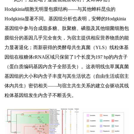
Hodgkinia细胞无明显包膜结构——与其他蝉科昆虫的
Hodgkinia显著不同。基因组分析也表明，安蝉的Hodgkinia
基因组中参与合成脂多糖、肽聚糖、磷脂及其他细菌细胞包
膜组分的基因几乎完全丧失，为宿主提供相应营养物质的能
力显著退化；而新获得的类酵母共生真菌（YLS）线粒体基
因组在核糖体rRNA区域只保留了1个长度为197 bp的内含子
（蛋白质编码基因内含子全部丢失）。这表明线虫草属真菌
基因组的大小和内含子丰度与其生活状态（自由生活或宿主
体内共生）密切相关——与宿主共生关系的建立会驱动其线
粒体基因组发生内含子不断丢失。