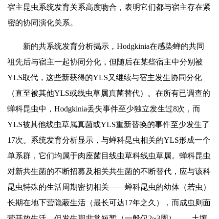
宿主昆虫系统发育关系高度吻合，表明它们都与宿主存在紧
密的协同演化关系。
新的共系统发育分析揭示，Hodgkinia在感染蝉的共同
祖先后与宿主一起协同分化，但随后在某些宿主中分别被
YLS取代，这些新获得的YLS又继续与宿主发生协同分化
（直至被其他YLS或线虫草属真菌替代）。在所有已调查的
蝉科昆虫中，Hodgkinia丢失事件至少独立发生过8次，而
YLS被其他线虫草属真菌或YLS重新替换的事件至少发生了
17次。系统发育分析显示，与蝉科昆虫相关的YLS形成一个
单系群，它们均属于肉座菌目线虫草科线虫草属。蝉科昆虫
对新共生菌的不断招募及相关共生菌的不断替代，应与该科
昆虫特殊的生活周期密切相关——蝉科昆虫的幼体（若虫）
长期在地下营隐蔽生活（最长可达17年之久），而成虫则面
营开放生活、但发生期非常短暂（一般仅2~3周）——土壤