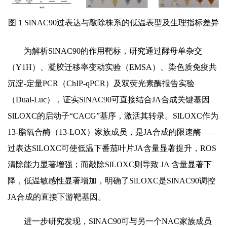
图 1 SlNAC90过表达与敲除株系的低温表型及生理指标差异
为解析SlNAC90的作用靶标，研究通过酵母单杂交
（Y1H）、凝胶迁移率变动实验（EMSA）、染色质免疫共
沉淀-定量PCR（ChIP-qPCR）及双荧光素酶报告实验
（Dual-Luc），证实SlNAC90可直接结合JA合成关键基因
SlLOXC的启动子“CACG”基序，激活其转录。SlLOXC作为
13-脂氧合酶（13-LOX）家族成员，是JA合成的限速酶——
过表达SlLOXC可使低温下番茄叶片JA含量显著提升，ROS
清除能力显著增强；而敲除SlLOXC则导致 JA 含量显著下
降，低温敏感性显著增加，明确了SlLOXC是SlNAC90调控
JA合成的直接下游靶基因。
进一步研究发现，SlNAC90可与另一个NAC家族成员