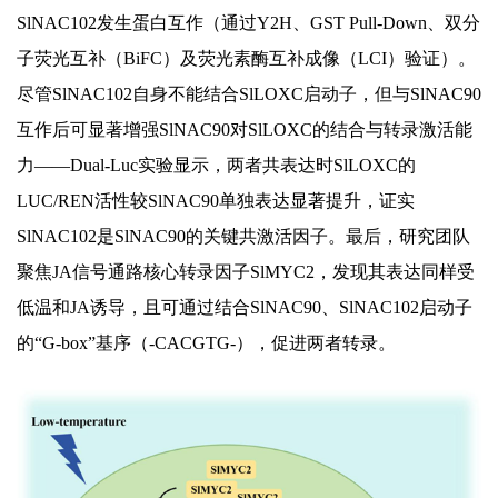
SlNAC102发生蛋白互作（通过Y2H、GST Pull-Down、双分
子荧光互补（BiFC）及荧光素酶互补成像（LCI）验证）。
尽管SlNAC102自身不能结合SlLOXC启动子，但与SlNAC90
互作后可显著增强SlNAC90对SlLOXC的结合与转录激活能
力——Dual-Luc实验显示，两者共表达时SlLOXC的
LUC/REN活性较SlNAC90单独表达显著提升，证实
SlNAC102是SlNAC90的关键共激活因子。最后，研究团队
聚焦JA信号通路核心转录因子SlMYC2，发现其表达同样受
低温和JA诱导，且可通过结合SlNAC90、SlNAC102启动子
的“G-box”基序（-CACGTG-），促进两者转录。