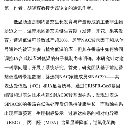
第一作者，胡晓辉教授为该论文的通讯作者。
低温胁迫是制约番茄生长发育与产量形成的主要非生物
胁迫之一，温带地区番茄关键生育期（发芽、开花、果实发
育）遭遇低温可导致减产超30%。尽管NAC转录因子和JA信
号通路均被证实参与植物低温响应，但其在番茄中如何协同
调控JA合成以应对低温的分子机制尚未明确。本研究针对这
一科学问题，开展了系统研究。首先，研究团队基于前期番
茄低温转录组数据，筛选到NAC家族成员SlNAC90——其
表达受低温（4℃）和JA显著诱导。通过CRISPR-Cas9基因
编辑和过表达技术构建SlNAC90转基因株系，发现过表达
SlNAC90的番茄在低温处理后仍保持健康生长，而敲除株系
出现严重萎蔫；生理指标显示，过表达株系的相对电导率
（REC）、丙二醛（MDA）含量显著降低，过氧化氢酶