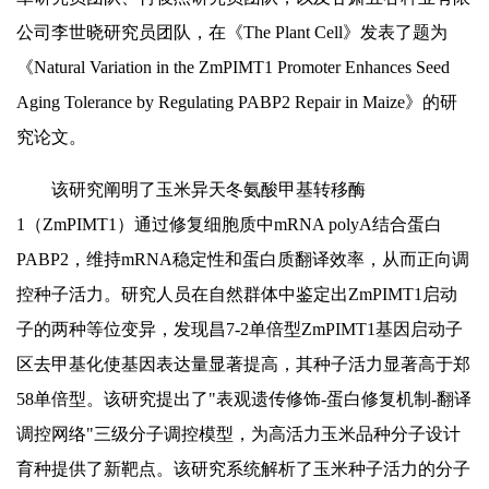
公司李世晓研究员团队，在《The Plant Cell》发表了题为
《Natural Variation in the ZmPIMT1 Promoter Enhances Seed
Aging Tolerance by Regulating PABP2 Repair in Maize》的研
究论文。
该研究阐明了玉米异天冬氨酸甲基转移酶
1（ZmPIMT1）通过修复细胞质中mRNA polyA结合蛋白
PABP2，维持mRNA稳定性和蛋白质翻译效率，从而正向调
控种子活力。研究人员在自然群体中鉴定出ZmPIMT1启动
子的两种等位变异，发现昌7-2单倍型ZmPIMT1基因启动子
区去甲基化使基因表达量显著提高，其种子活力显著高于郑
58单倍型。该研究提出了"表观遗传修饰-蛋白修复机制-翻译
调控网络"三级分子调控模型，为高活力玉米品种分子设计
育种提供了新靶点。该研究系统解析了玉米种子活力的分子