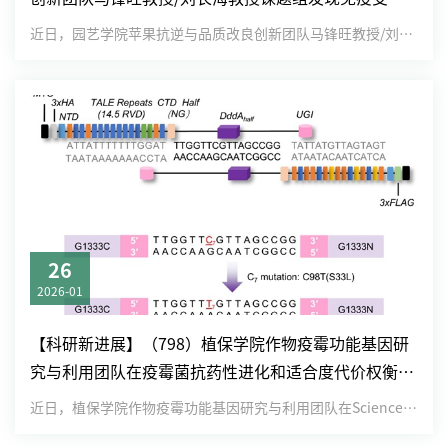
激酶MdLYK3参与调控苹果抗旱性
近日，园艺学院苹果抗逆与品质改良创新团队马锋旺教授/刘长海教授课题组在New Phytologist上发表了题为“...
26
2026-01
【科研新进展】（798）植保学院作物疫霉功能基因研
究与利用团队在疫霉菌抗药性进化和适合度代价权衡机
制研究中取得新进展
近日，植保学院作物疫霉功能基因研究与利用团队在Science Advances上发表了题为“Mitochondri...