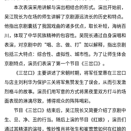
本次表演采用讲解与演出相结合的形式。演出开始前，
吴江院长为在场的师生讲解了京剧源远流长的历史和特点。
他指出京剧囊括了我国戏曲的诸多优点，取长补短，海纳百
川，体现了中华民族精神的包容性。吴院长通过自身演唱和
表演，对京剧中的“唱、念、做、打”加以解释，指出京剧
包括三大特点：综合性、虚拟性、城市性。为了让师生体会
京剧特点，演员们表演了第一个节目《三岔口》。
《三岔口》主要讲述了宋朝时期，将军任堂惠在三岔口
与店主刘利华为保护三关将军焦赞发生了误会，从而引发激
烈格斗的故事。演员们用写意的方式将黑夜里双方打斗的场
面表现的淋漓尽致，博得观众的阵阵喝彩。
节目《三岔口》结束后，吴江院长又简要介绍了京剧中
生、旦、净、丑的行当。随后上演的节目《红娘》，演员们
通过其精湛的演技，惟妙惟肖将张生和崔莺莺如何在红娘的