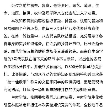
经过之前的初赛、复赛，最终资环、园艺、葡酒、生
命、动医、植保、农学及理学院八支代表队进入了决赛。
本次知识竞赛内容包括必答题、抢答题、快速问答题和
风险题四个竟答环节，由每三人组队的八支代表队参赛作
答。在第一轮较量中，八支代表队旗鼓相当，充分展示了各
自丰厚的实验知识储备。在之后的抢答环节中，比分逐渐悬
殊，园艺学院沉着稳健的发挥使其遥遥领先。而来自生命学
院的7号代表队在接下来的环节中不甘示弱，以出色的表现
逐步将比分拉平，并最终脱颖而出，以300分的优异战绩折
桂。比赛间歇，与观众互动的实验知识现场问答和曾两次获
“校十佳歌手”称号的文征宇同学的深情演唱，更是使现场
高潮迭起，打造出一场知识与趣味并存的优秀知识竟赛。
生命学院、校团委负责同志出席决赛，生命学院生化教
研室林雁冰老师担任本次实验知识竞赛的仲裁，全校近千名