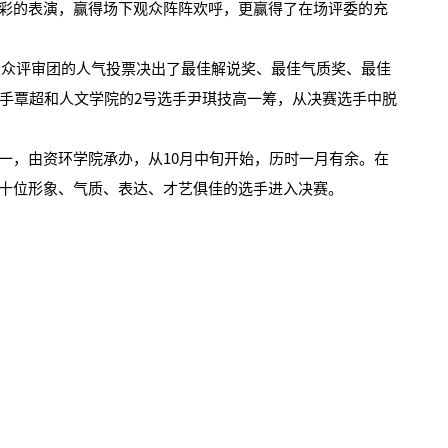
彩的表演，赢得场下观众阵阵欢呼，更赢得了在场评委的充
评审团的人气投票决出了最佳解说奖、最佳气质奖、最佳
选手覃超和人文学院的2号选手尹琪技高一筹，从决赛选手中脱
，由资环学院承办，从10月中旬开始，历时一月有余。在
十位形象、气质、表达、才艺俱佳的选手进入决赛。