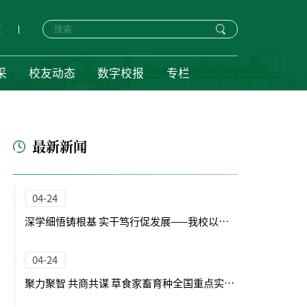
页
采
校友动态
数字校报
专栏
最新新闻
04-24
深学细悟铸根基 实干笃行促发展——我校以正确政绩观引领“十五五”开局新征程
04-24
聚力聚智 共商共谋 草食家畜育种全国重点实验室（筹）学术委员会会议召开