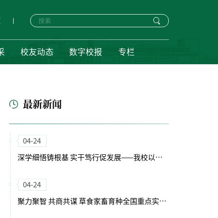
页
采
校友动态
数字校报
专栏
最新新闻
04-24
深学细悟铸根基 实干笃行促发展——我校以正确政绩观引领“十五五”开局新征程
04-24
聚力聚智 共商共谋 草食家畜育种全国重点实验室（筹）学术委员会会议召开