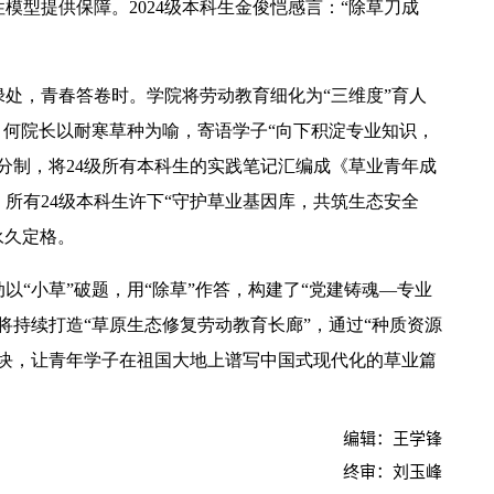
模型提供保障。2024级本科生金俊恺感言‌：“除草刀成
绿
处，青春答卷时。学院将劳动教育细化为“三维度”育人
龙，何院长以耐寒草种为喻，寄语学子“向下积淀专业知识，
积分制，将24级所有本科生的实践笔记汇编成《草业青年成
，所有24级本科生许下“守护草业基因库，共筑生态安全
永久定格。
以“小草”破题，用“除草”作答，构建了“党建铸魂—专业
将持续打造“草原生态修复劳动教育长廊”，通过“种质资源
模块，让青年学子在祖国大地上谱写中国式现代化的草业篇
编辑：王学锋
终审：刘玉峰