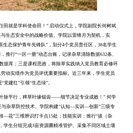
任田就是学科使命田！”‌ 启动仪式上，学院副院长何树斌
兴与生态安全中的战略价值。学院以雷锋月为契机，实
草原生态保护青年先锋队”，划分4个党员责任区，38名学生
【中央电视台】春日辨香记 记者带您闻香识花 春日辨香第三站：植物“化学工厂”如何调香
新，推行“一区一册”动态台账，记录杂草清除数据632条、
数据库；三是‌课程思政，将除草实践纳入党员教育必修环
以劳动实绩作为党员评优重要指标。近三年来，学生党员
“党建红”引领“生态绿”。
叶脉平行，稗草叶缘锯齿——细节决定专业成败！”‌ 何学
征与杂草防控技术。学院构建“认知—实训—创新”三级专
—花”三维辨识打卡点15处；‌技能实训‌：推行“拔（杂
，学生分组完成3亩资源圃精准管护。采集不同区域土壤
吴普特赴山东访企拓岗 深化校地企合作