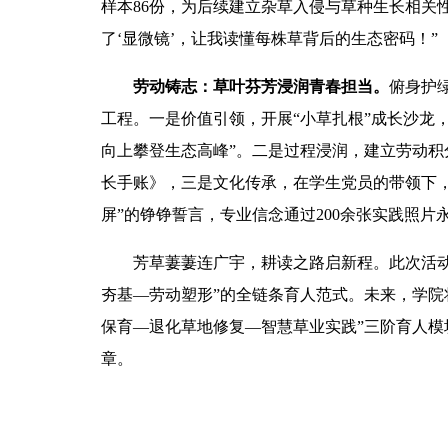
样本86份，为后续建立杂草入侵与草种生长相关性
了‘显微镜’，让我读懂每株草背后的生态密码！”
劳动铸志：草叶芬芳浸润青春担当。‌‌
俯身
护
工程。一是‌价值引领，开展“小草扎根”成长沙
向上攀登生态高峰”。二是‌过程浸润，建立劳动
长手账》，三是‌文化传承，在学生党员的带领下
屏”的铮铮誓言，专业信念通过200余张实践照片
‌芳草萋萋连广宇，耕读之路启新程。此次活动
夯基
—劳动塑形”的全链条育人范式。未来，学院
保育—退化草地修复—智慧草业实践”三阶育人
章。