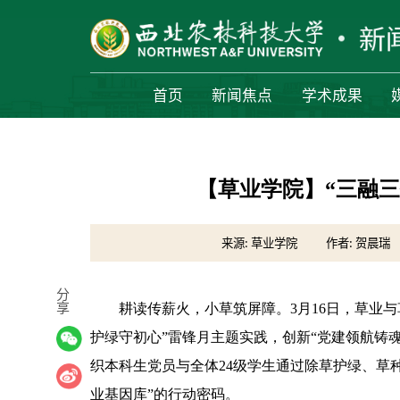
首页
新闻焦点
学术成果
【草业学院】‌“三融
来源: 草业学院
作者: 贺晨瑞
分
享
‌耕读传薪火，小草筑屏障。3月16日，草业
护绿
守初心”雷锋月主题实践，创新“党建领航铸
织本科生党员与全体24级学生通过除草
护绿
、草
业基因库”的行动密码。