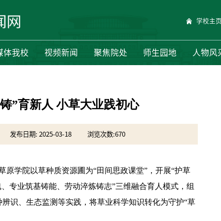
学校主
媒体我校
视频新闻
聚焦院处
师生园地
人物风
三铸”育新人 小草大业践初心
发布日期: 2025-03-18
浏览次数:
670
与草原学院
以草
种质资源圃为“田间思政课堂”，开展“护草
魂、专业筑基铸能、劳动淬炼铸志”三维融合育人模式，组
种辨识、生态监测等实践，将草业科学知识转化为守护“草