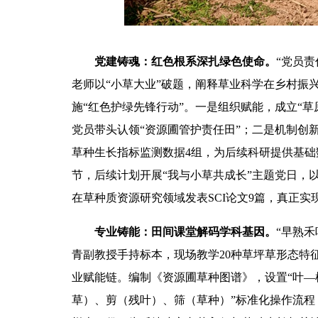
党建铸魂：红色根系深扎绿色使命‌。‌
“党员责
老师以“小草大业”破题，阐释草业科学在乡村振
施“红色
护绿
先锋行动”。一是‌组织赋能，成立“
党员带头认领“资源圃管护责任田”；二是‌机制创
草种生长指标监测数据4组，为后续科研提供基础
节，后续计划开展“我与小草共成长”主题党日，
在草种质资源研究领域发表SCI论文9篇，真正实现
专业铸能：田间课堂解码学科基因。‌‌
“早熟禾
青副教授手持标本，现场教学20种草坪草形态特
业赋能链。编制《资源圃草种图谱》，设置“叶—根
草）、剪（残叶）、筛（草种）”标准化操作流程