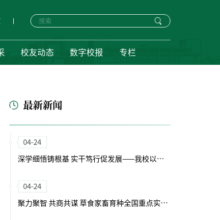
页
采
校友动态
数字校报
专栏
最新新闻
04-24
深学细悟铸根基 实干笃行促发展——我校以正确政绩观引领“十五五”开局新征程
04-24
聚力聚智 共商共谋 草食家畜育种全国重点实验室（筹）学术委员会会议召开