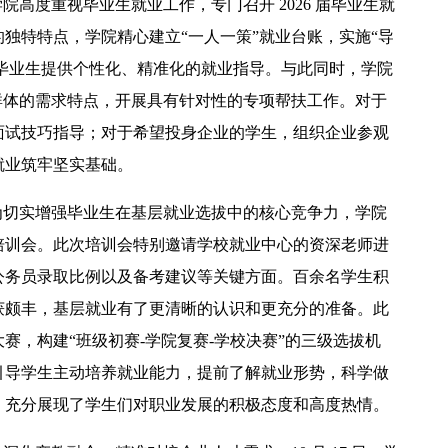
院高度重视毕业生就业工作，专门召开 2026 届毕业生就
独特特点，学院精心建立“一人一策”就业台账，实施“导
位毕业生提供个性化、精准化的就业指导。与此同时，学院
群体的需求特点，开展具有针对性的专项帮扶工作。对于
面试技巧指导；对于希望投身企业的学生，组织企业参观
【中央电视台】春日辨香记 记者带您闻香识花 春日辨香第三站：植物“化学工厂”如何调香
就业筑牢坚实基础。
为切实增强毕业生在基层就业选拔中的核心竞争力，学院
专题培训会。此次培训会特别邀请学校就业中心的资深老师进
公务员录取比例以及备考建议等关键方面。百余名学生积
获颇丰，基层就业有了更清晰的认识和更充分的准备。此
赛，构建“班级初赛-学院复赛-学校决赛”的三级选拔机
引导学生主动培养就业能力，提前了解就业形势，科学做
，充分展现了学生们对职业发展的积极态度和高度热情。
吴普特赴山东访企拓岗 深化校地企合作