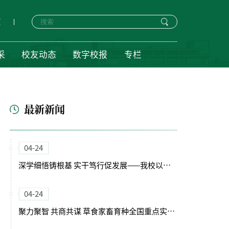
页
采
校友动态
数字校报
专栏
最新新闻
04-24
深学细悟铸根基 实干笃行促发展——我校以正确政绩观引领“十五五”开局新征程
04-24
聚力聚智 共商共谋 草食家畜育种全国重点实验室（筹）学术委员会会议召开