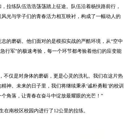
加，拉练队伍浩浩荡荡踏上征途。队伍沿着杨扶路前行，
然风光与学子们的青春活力相互映衬，构成了一幅动人的
意志的磨砺。他们面对的是模拟实战的严酷环境，从“空中
【中央电视台】春日辨香记 记者带您闻香识花 春日辨香第三站：植物“化学工厂”如何调香
“急行军”的极速考验，每一个环节都考验着他们的应变能
之行，不仅是对身体的磨砺，更是心灵的洗礼。我们在这片热
精神。未来的日子里，我们将继续秉承‘诚朴勇毅’的校训
一个角落，让青春在奋斗中绽放最耀眼的光芒！”
生在南校区校园内进行了12公里的拉练。
吴普特赴山东访企拓岗 深化校地企合作