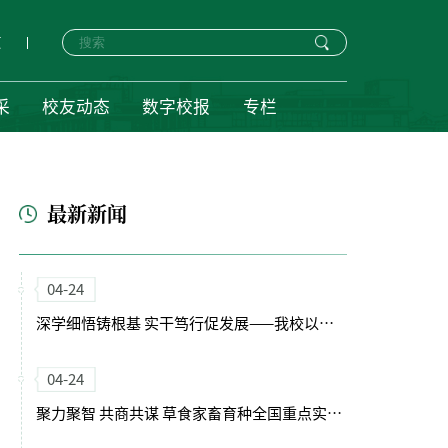
页
采
校友动态
数字校报
专栏
最新新闻
04-24
深学细悟铸根基 实干笃行促发展——我校以正确政绩观引领“十五五”开局新征程
04-24
聚力聚智 共商共谋 草食家畜育种全国重点实验室（筹）学术委员会会议召开