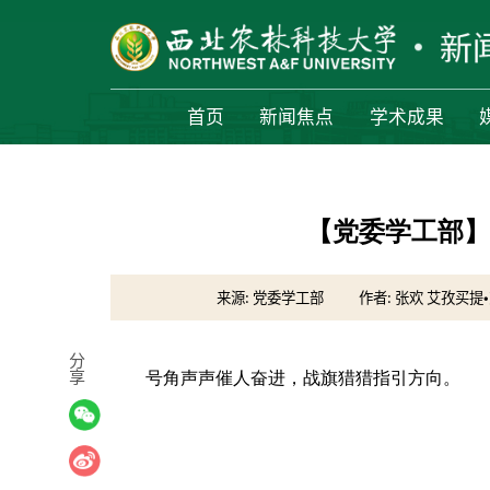
首页
新闻焦点
学术成果
【党委学工部】
来源: 党委学工部
作者: 张欢 艾孜买提
分
享
号角声声催人奋进，战旗猎猎指引方向。