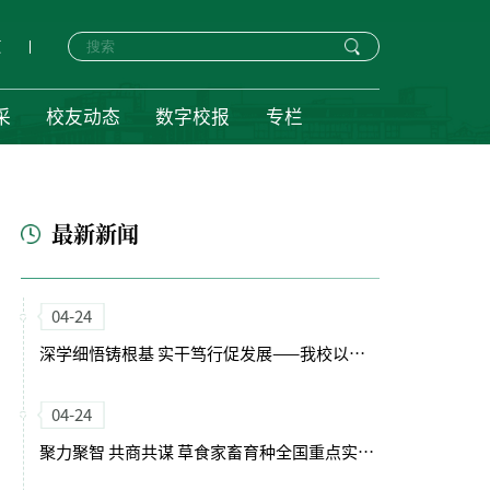
页
采
校友动态
数字校报
专栏
最新新闻
04-24
深学细悟铸根基 实干笃行促发展——我校以正确政绩观引领“十五五”开局新征程
04-24
聚力聚智 共商共谋 草食家畜育种全国重点实验室（筹）学术委员会会议召开