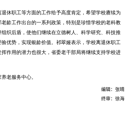
离退休职工等方面的工作给予高度肯定，希望学校赓续为
部老
龄
工作出台的一系列政策，特别是珍惜学校的老科教
好组织后盾，使他们继续在立德树人、科学研究、科技推
经验优势，实现银
龄
价值。祁翠娅表示，学校离退休职工
【中央电视台】春日辨香记 记者带您闻香识花 春日辨香第三站：植物“化学工厂”如何调香
发挥作用的潜力也很大，省委老干部局将继续支持学校进
。
家养老服务中心。
编辑：张晴
终审：徐海
吴普特赴山东访企拓岗 深化校地企合作