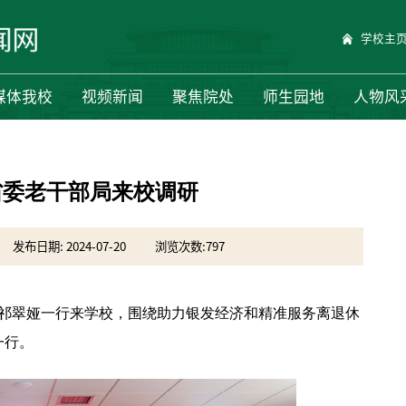
学校主
媒体我校
视频新闻
聚焦院处
师生园地
人物风
省委老干部局来校调研
发布日期: 2024-07-20
浏览次数:
797
长祁翠娅一行来学校，围绕助力银发经济和精准服务离退休
一行。