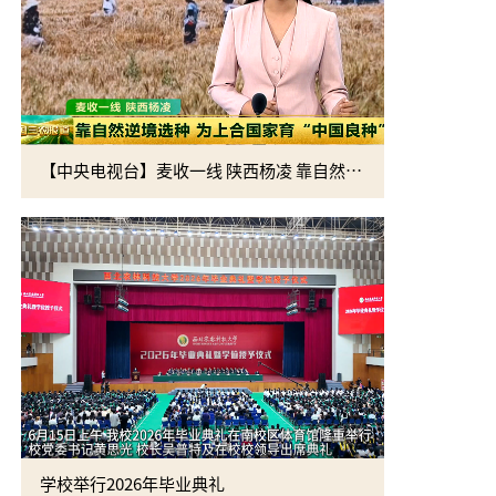
【中央电视台】麦收一线 陕西杨凌 靠自然逆境选种 为上合国家育“中国良种”
学校举行2026年毕业典礼
央视[中国三