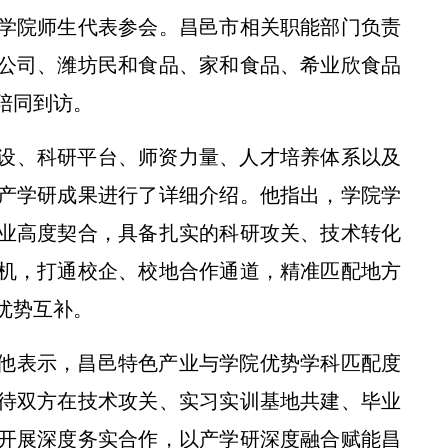
学院师生代表参会。昌邑市相关职能部门负责
公司、潍坊民和食品、家和食品、希业欣食品
陪同到访。
设、科研平台、师资力量、人才培养体系以及
情系特教・童梦六一——西农MBA关爱特殊儿童公益系列活动
产学研成果进行了详细介绍。他指出，学院学
业高度契合，具备扎实的科研攻关、技术转化
机，打通校企、校地合作通道，精准匹配地方
优势互补。
他表示，昌邑特色产业与学院优势学科匹配度
待双方在技术攻关、实习实训基地共建、毕业
开展深度务实合作，以产学研深度融合赋能昌
黄思光赴四川调研 校省签署战略合作协议