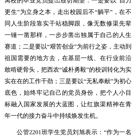
离校的毕业党员提出殷切期望：一是要以“自力
更生”为立身之本，走出校园后不“躺平”，在不
同人生阶段靠实干站稳脚跟，像无数修渠先辈
一锤一凿那样，一步步凿出独属于自己的人生
赛道；二是要以“艰苦创业”为前行之姿，主动到
祖国需要的地方去，在基层一线、在行业前沿
敢啃硬骨头，把西农“诚朴勇毅”的校训转化为实
实在在的工作干劲；三是要以“无私奉献”为初心
底色，始终牢记自己的党员身份，把个人小目
标融入国家发展的大蓝图，让红旗渠精神在青
年一代的接力奋斗中持续焕发生机。
公管2201班学生党员刘旭表示：“作为一名