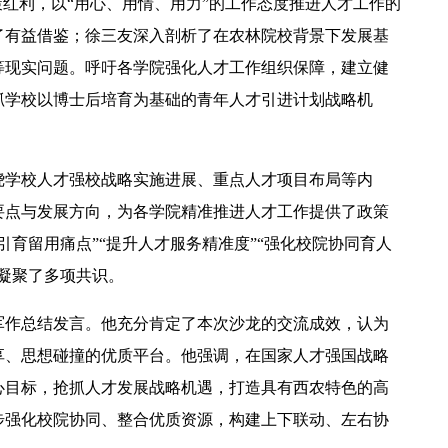
策红利，以“用心、用情、用力”的工作态度推进人才工作的
了有益借鉴；徐三友深入剖析了在农林院校背景下发展基
等现实问题。呼吁各学院强化人才工作组织保障，建立健
抓学校以博士后培育为基础的青年人才引进计划战略机
【中央电视台】春日辨香记 记者带您闻香识花 春日辨香第三站：植物“化学工厂”如何调香
绕学校人才强校战略实施进展、重点人才项目布局等内
要点与发展方向，为各学院精准推进人才工作提供了政策
育留用痛点”“提升人才服务精准度”“强化校院协同育人
凝聚了多项共识。
军作总结发言。他充分肯定了本次沙龙的交流成效，认为
享、思想碰撞的优质平台。他强调，在国家人才强国战略
心目标，抢抓人才发展战略机遇，打造具有西农特色的高
步强化校院协同、整合优质资源，构建上下联动、左右协
吴普特赴山东访企拓岗 深化校地企合作