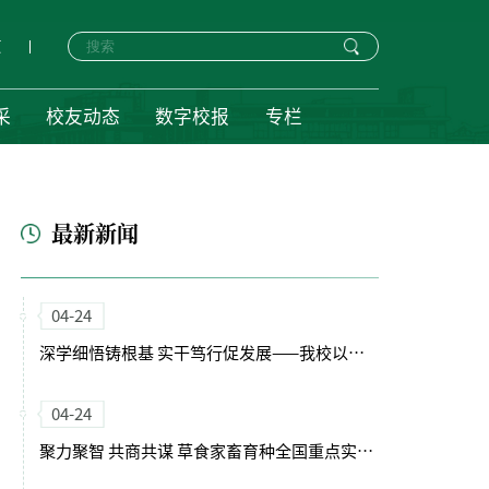
页
采
校友动态
数字校报
专栏
最新新闻
04-24
深学细悟铸根基 实干笃行促发展——我校以正确政绩观引领“十五五”开局新征程
04-24
聚力聚智 共商共谋 草食家畜育种全国重点实验室（筹）学术委员会会议召开