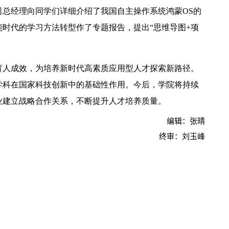
总经理向同学们详细介绍了我国自主操作系统鸿蒙OS的
时代的学习方法转型作了专题报告，提出“思维导图+项
育人成效，为培养新时代高素质应用型人才探索新路径。
【中央电视台】春日辨香记 记者带您闻香识花 春日辨香第三站：植物“化学工厂”如何调香
学科在国家科技创新中的基础性作用。今后，学院将持续
业建立战略合作关系，不断提升人才培养质量。
编辑：张晴
终审：刘玉峰
吴普特赴山东访企拓岗 深化校地企合作