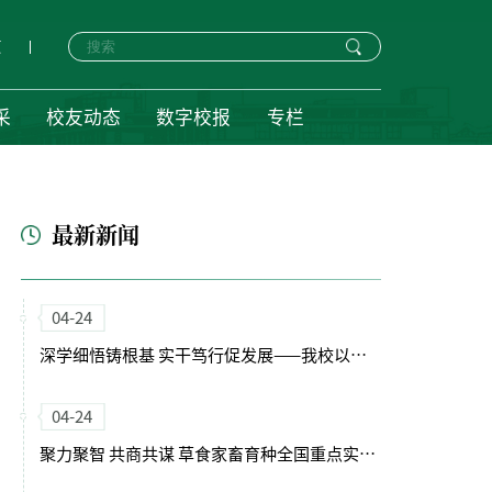
页
采
校友动态
数字校报
专栏
最新新闻
04-24
深学细悟铸根基 实干笃行促发展——我校以正确政绩观引领“十五五”开局新征程
04-24
聚力聚智 共商共谋 草食家畜育种全国重点实验室（筹）学术委员会会议召开