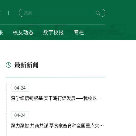
页
采
校友动态
数字校报
专栏
最新新闻
04-24
深学细悟铸根基 实干笃行促发展——我校以正确政绩观引领“十五五”开局新征程
04-24
聚力聚智 共商共谋 草食家畜育种全国重点实验室（筹）学术委员会会议召开