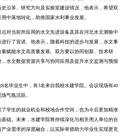
历史沿革、研究方向及实验室建设情况，他表示，希望双
应用中落地转化，助推国家水利事业发展。
重点对当前所应用的水文先进设备及其在河北水文测验中
策进行了宣讲。他表示，随着科技的进步与发展，水文事
【中央电视台】春日辨香记 记者带您闻香识花 春日辨香第三站：植物“化学工厂”如何调香
力量赋能水文高质量发展。双方要以协同创新、技术研
设，水文数据资源共享与协同应用及提升水文监测与预报
的8名毕业生中，有3名来自我校水建学院。会议现场有40
现场气氛活跃。
宽了学生的就业机会和校地合作空间，也为今后更加精准
的基础。未来，水建学院将持续深化与相关用人单位的合
与产业需求的深度融合，以实际举措助力毕业生实现更充
吴普特赴山东访企拓岗 深化校地企合作