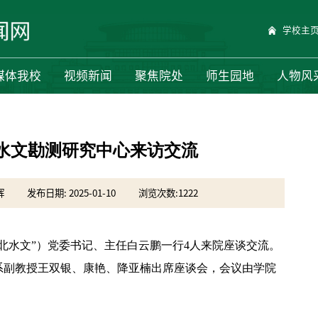
学校主
媒体我校
视频新闻
聚焦院处
师生园地
人物风
水文勘测研究中心来访交流
辉
发布日期: 2025-01-10
浏览次数:
1222
河北水文”）党委书记、主任白云鹏一行4人来院座谈交流。
系副教授王双银、康艳、降亚楠出席座谈会，会议由学院