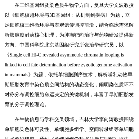
在三维基因组及染色质生物学方面，复旦大学文波教授
以《细胞核超环境与3D基因组：从机制到疾病》为题，立
足细胞核三维微环境与表观遗传调控前沿，结合临床需求解
析胰腺癌耐药核心机理，为肿瘤靶向治疗与药物研发提供新
方向。中国科学院北京基因组研究所张治华研究员，以
《Single cell Hi-C revealed asymmetric chromatin looping is
linked to cell fate determination before zygotic genome activation
in mammals》为题，依托单细胞测序技术，解析哺乳动物早
期胚胎发育中染色质空间结构的动态变化，阐明染色质环不
对称分布调控细胞命运决定的关键机制，丰富了早期胚胎发
育的分子调控理论。
在生物信息与学科交叉领域，吉林大学李向涛教授围绕
单细胞染色体可及性、单细胞多组学、空间转录组等单细胞