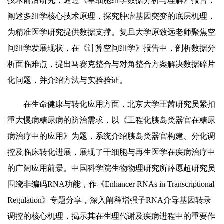
技术前沿研究，通过《单细胞组学数据分析与理解》报告，
阐述多组学核心技术原理，探究肿瘤基因突变的底层机理，
为精准医学研究提供数据支撑。复旦大学原致远老师聚焦空
间组学发展现状，在《计算空间组学》报告中，剖析数据分
析面临难点，提出马赛克整合与对角整合方案解决数据碎片
化问题，并介绍方法与实验验证。
在生命健康与转化应用方面，北京大学王茜研究员紧扣
重大慢病糖尿病的防治需求，以《工程化胰岛类器官在糖尿
病治疗中的应用》为题，系统介绍胰岛类器官构建、分化调
控及临床转化进展，展现了干细胞与再生医学在疾病治疗中
的广阔应用前景。中国科学院生物物理研究所薛愿超研究员
围绕非编码RNA功能，作《Enhancer RNAs in Transcriptional
Regulation》专题分享，深入阐释增强子RNA介导基因转录
调控的核心机理，揭示其在生理代谢及疾病进程中的重要作