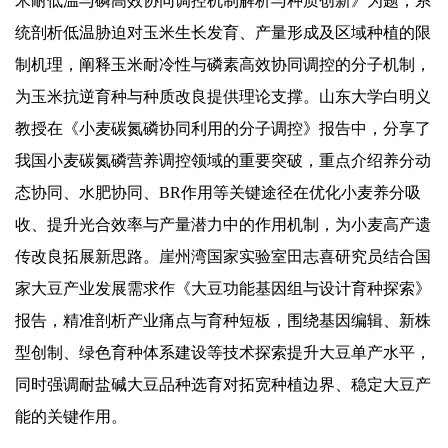
米耐低温与磷高效协同调控机制解析与种质创新》为题，系
统剖析低温胁迫对玉米生长发育、产量形成及区域种植的限
制机理，阐释玉米耐冷性与磷素高效协同调控的分子机制，
为玉米抗逆育种与种质改良提供理论支撑。山东大学白明义
教授在《小麦碳氮磷协同利用的分子调控》报告中，分享了
我国小麦碳氮磷营养调控领域的重要突破，重点介绍养分动
态协同、水肥协同、BR作用等关键途径在优化小麦养分吸
收、提升光合效率与产量潜力中的作用机制，为小麦高产遗
传改良拓展新思路。崖州湾国家实验室田志喜研究员结合国
家大豆产业发展需求作《大豆功能基因组与设计育种探索》
报告，精准剖析产业痛点与育种短板，围绕基因编辑、新株
型创制、绿色育种体系建设等技术探索提升大豆单产水平，
同时强调耐盐碱大豆品种选育对拓宽种植边界、稳定大豆产
能的关键作用。