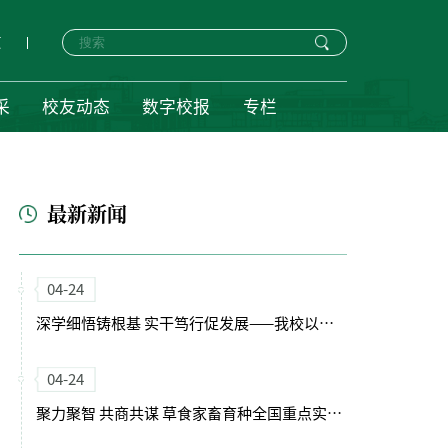
页
采
校友动态
数字校报
专栏
最新新闻
04-24
深学细悟铸根基 实干笃行促发展——我校以正确政绩观引领“十五五”开局新征程
04-24
聚力聚智 共商共谋 草食家畜育种全国重点实验室（筹）学术委员会会议召开