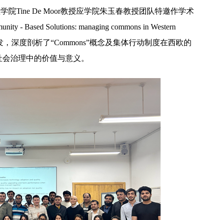
院Tine De Moor教授应学院朱玉春教授团队特邀作学术
y - Based Solutions: managing commons in Western
，从专业视角出发，深度剖析了“Commons”概念及集体行动制度在西欧的
社会治理中的价值与意义。
【中央电视台】春日辨香记 记者带您闻香识花 春日辨香第三站：植物“化学工厂”如何调香
吴普特赴山东访企拓岗 深化校地企合作