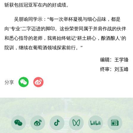
斩获包括冠亚军在内的好成绩。
吴朋谕同学示：“每一次举杯凝视与细心品味，都是
向‘专业’二字迈进的脚印。这份荣誉同属于并肩作战的伙伴
和悉心指导的老师，我将始终铭记‘耕土耕心，酿酒酿人’的
院训，继续在葡萄酒领域探索前行。”
编辑：王学锋
终审：刘玉峰
分享