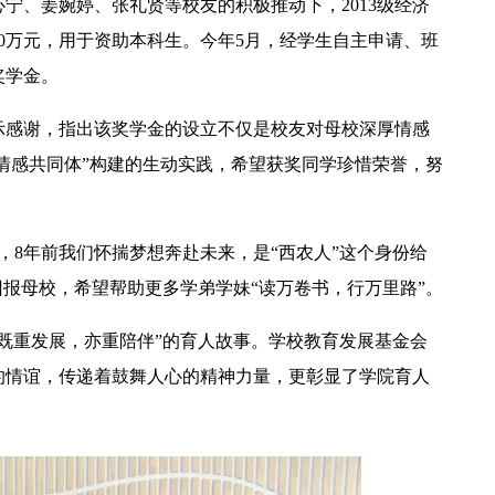
宁、姜婉婷、张礼贤等校友的积极推动下，2013级经济
00万元，用于资助本科生。今年5月，经学生自主申请、班
奖学金。
示感谢，指出该奖学金的设立不仅是校友对母校深厚情感
“情感共同体”构建的生动实践，希望获奖同学珍惜荣誉，努
【中央电视台】春日辨香记 记者带您闻香识花 春日辨香第三站：植物“化学工厂”如何调香
，8年前我们怀揣梦想奔赴未来，是“西农人”这个身份给
回报母校，希望帮助更多学弟学妹“读万卷书，行万里路”。
既重发展，亦重陪伴”的育人故事。学校教育发展基金会
的情谊，传递着鼓舞人心的精神力量，更彰显了学院育人
吴普特赴山东访企拓岗 深化校地企合作