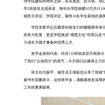
理学院建院88周年之际，在吴显昆、邵天萌、张心
学2班提前兑现承诺，每年向学院捐赠10万共计1
级民主评议、学院评定，最终10名学生获得此项
学院党委书记石颖贤向校友们的慷慨善举表
的有力彰显，更是学院推进“感恩文化”培育以及
力成长为德才兼备的优秀人才。
奖学金资助代表、经济132班校友邵天萌表示
了我们“云游四方”的底气，今天我们以微薄之力
班主任闫振宇、辅导员王倩茹也分享了班级“
秘书长雷鹏表示，这份奖学金，满载着校友深厚
工作的累累硕果。