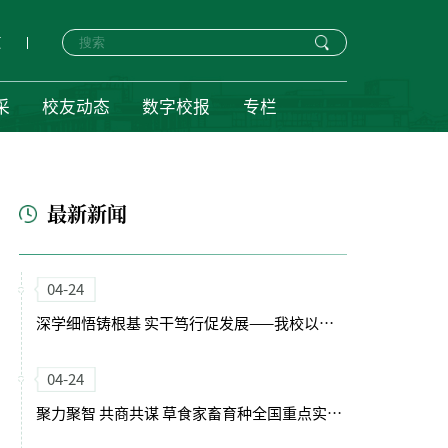
页
采
校友动态
数字校报
专栏
最新新闻
04-24
深学细悟铸根基 实干笃行促发展——我校以正确政绩观引领“十五五”开局新征程
04-24
聚力聚智 共商共谋 草食家畜育种全国重点实验室（筹）学术委员会会议召开